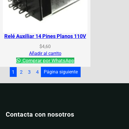
Relé Auxiliar 14 Pines Planos 110V
$
4,60
Añadir al carrito
Comprar por WhatsApp
1
2
3
4
Página siguiente
Contacta con nosotros