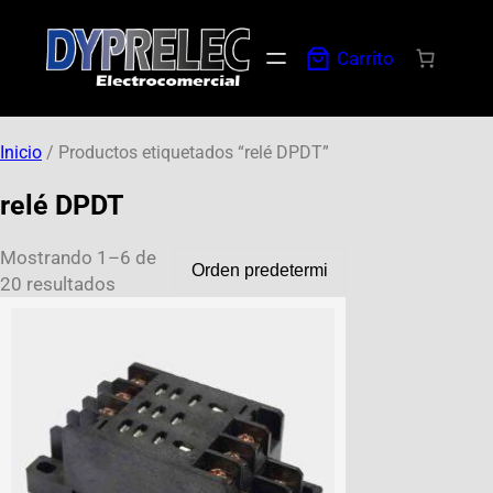
Carrito
Inicio
/ Productos etiquetados “relé DPDT”
relé DPDT
Mostrando 1–6 de
20 resultados