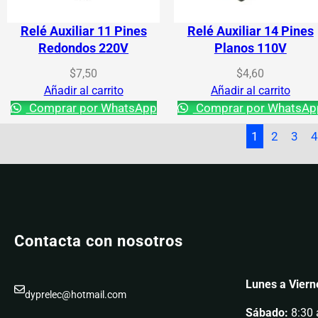
Relé Auxiliar 11 Pines
Relé Auxiliar 14 Pines
Redondos 220V
Planos 110V
$
7,50
$
4,60
Añadir al carrito
Añadir al carrito
Comprar por WhatsApp
Comprar por WhatsAp
1
2
3
Contacta con nosotros
Lunes a Viern
dyprelec@hotmail.com
Sábado:
8:30