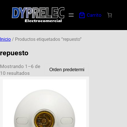
Carrito
Inicio
/ Productos etiquetados “repuesto”
repuesto
Mostrando 1–6 de
10 resultados