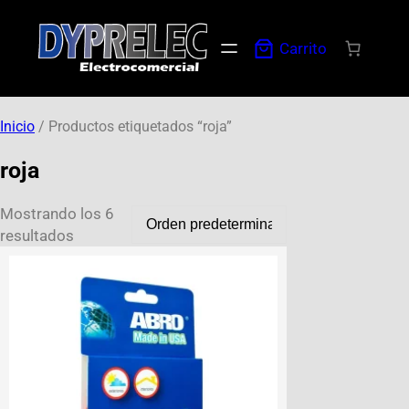
Carrito
Inicio
/ Productos etiquetados “roja”
roja
Mostrando los 6
resultados