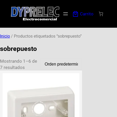
Carrito
Inicio
/ Productos etiquetados “sobrepuesto”
sobrepuesto
Mostrando 1–6 de
7 resultados