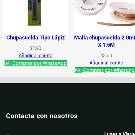
Chupasuelda Tipo Lápiz
Malla chupasuelda 2.0
X 1.5M
$
2,90
Añadir al carrito
$
3,00
Comprar por WhatsApp
Añadir al carrito
Comprar por WhatsAp
Contacta con nosotros
Lunes a Viern