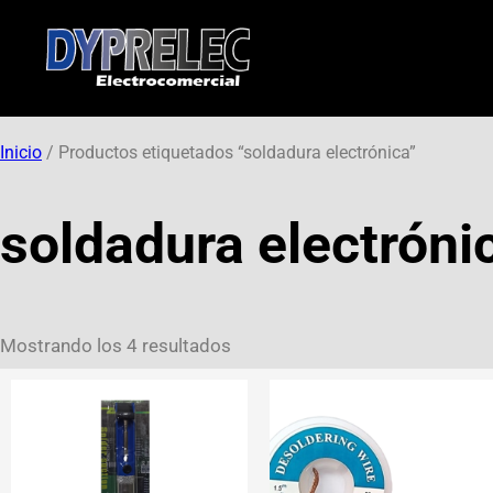
Inicio
/ Productos etiquetados “soldadura electrónica”
soldadura electróni
Mostrando los 4 resultados