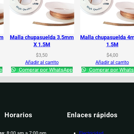
mm
Malla chupasuelda 3.5mm
Malla chupasuelda 4
X 1.5M
1.5M
$
3,50
$
4,00
Añadir al carrito
Añadir al carrito
p
Comprar por WhatsApp
Comprar por What
Horarios
Enlaces rápidos
es
: 8:00 am a 7:00 pm
Electricidad