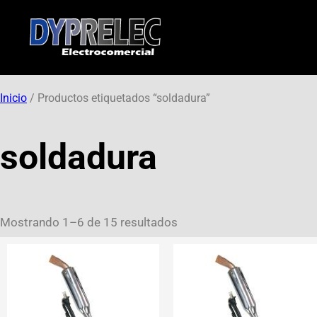
Inicio
/ Productos etiquetados “soldadura”
soldadura
Mostrando 1–6 de 15 resultados