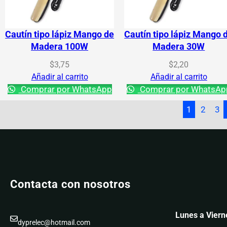
Cautín tipo lápiz Mango de
Cautín tipo lápiz Mango 
Madera 100W
Madera 30W
$
3,75
$
2,20
Añadir al carrito
Añadir al carrito
Comprar por WhatsApp
Comprar por WhatsAp
1
2
3
Contacta con nosotros
Lunes a Viern
dyprelec@hotmail.com