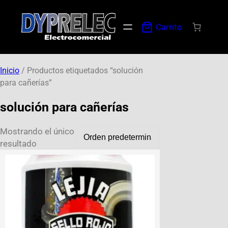
Carrito
Inicio
/ Productos etiquetados “solución
para cañerías”
solución para cañerías
Mostrando el único
resultado