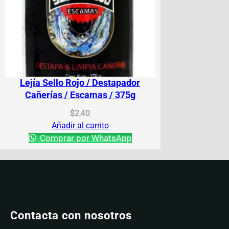
Lejía Sello Rojo / Destapador
Cañerías / Escamas / 375g
$
2,40
Añadir al carrito
Comprar por WhatsApp
Contacta con nosotros