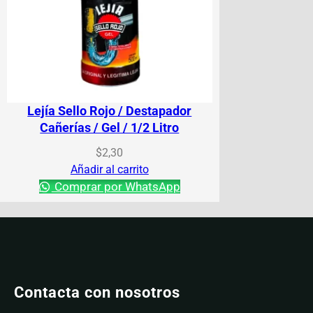
Lejía Sello Rojo / Destapador
Cañerías / Gel / 1/2 Litro
$
2,30
Añadir al carrito
Comprar por WhatsApp
Contacta con nosotros