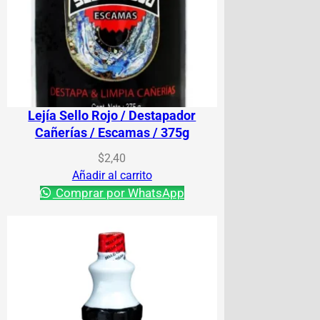
Lejía Sello Rojo / Destapador
Cañerías / Escamas / 375g
$
2,40
Añadir al carrito
Comprar por WhatsApp