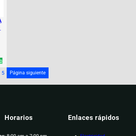
A
1
p
5
Página siguiente
Horarios
Enlaces rápidos