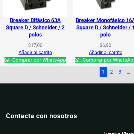
Breaker Bifásico 63A
Breaker Monofásico 16
Square D / Schneider / 2
Square D / Schneider / 
polos
polo
$
17,00
$
6,90
Añadir al carrito
Añadir al carrito
Comprar por WhatsApp
Comprar por WhatsAp
1
2
3
…
Contacta con nosotros