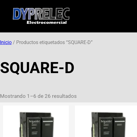
Inicio
/ Productos etiquetados “SQUARE-D”
SQUARE-D
Mostrando 1–6 de 26 resultados