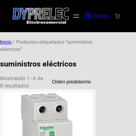
Carrito
Inicio
/ Productos etiquetados “suministros
eléctricos”
suministros eléctricos
Mostrando 1–6 de
8 resultados