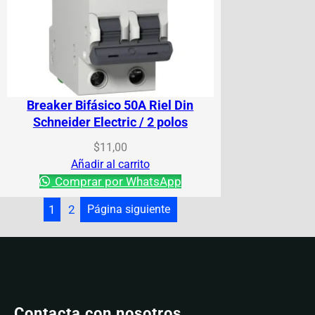
Breaker Bifásico 50A Riel Din
Schneider Electric / 2 polos
$
11,00
Añadir al carrito
Comprar por WhatsApp
1
2
Página siguiente
Contacta con nosotros