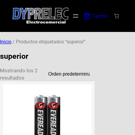
Carrito
Inicio
/ Productos etiquetados “superior”
superior
Mostrando los 2
resultados