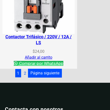
Contactor Trifásico / 220V / 12A /
LS
$
24,00
Añadir al carrito
Comprar por WhatsApp
1
2
Página siguiente
Contacta con nosotros