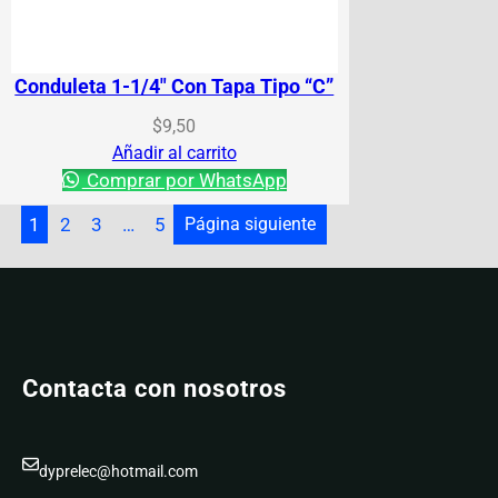
Conduleta 1-1/4″ Con Tapa Tipo “C”
$
9,50
Añadir al carrito
Comprar por WhatsApp
1
2
3
…
5
Página siguiente
Contacta con nosotros
dyprelec@hotmail.com