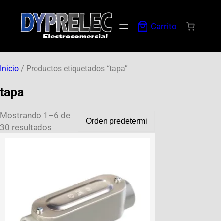
Carrito
Inicio
/ Productos etiquetados “tapa”
tapa
Mostrando 1–6 de
30 resultados