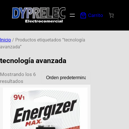
Carrito
Inicio
/ Productos etiquetados “tecnología
avanzada”
tecnología avanzada
Mostrando los 6
resultados