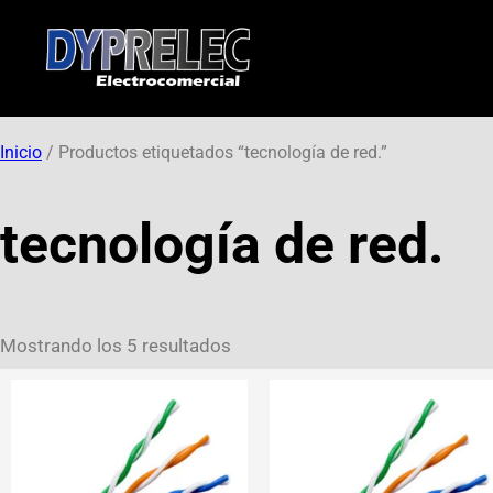
Inicio
/ Productos etiquetados “tecnología de red.”
tecnología de red.
Mostrando los 5 resultados