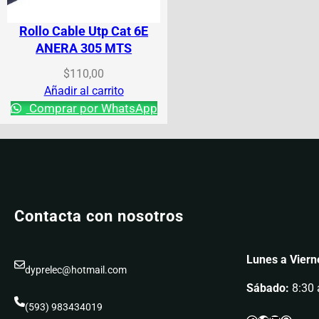
Rollo Cable Utp Cat 6E
ANERA 305 MTS
$
110,00
Añadir al carrito
Comprar por WhatsApp
Contacta con nosotros
Lunes a Viern
dyprelec@hotmail.com
Sábado:
8:30
(593) 983434019