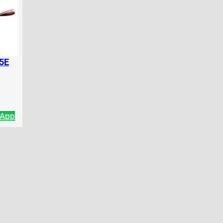
 5E
sApp