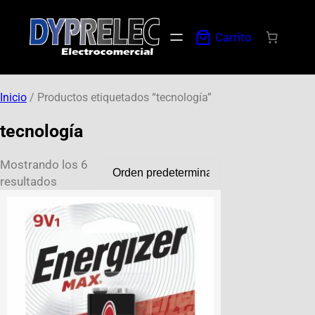
Carrito
Inicio
/ Productos etiquetados “tecnología”
tecnología
Mostrando los 6
resultados