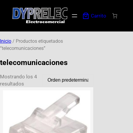
Carrito
Inicio
/ Productos etiquetados
“telecomunicaciones”
telecomunicaciones
Mostrando los 4
resultados