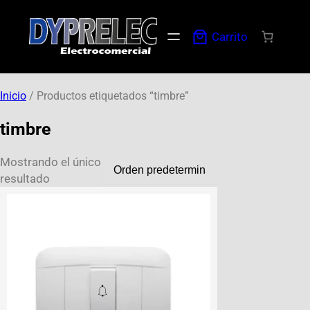
Carrito
Inicio
/ Productos etiquetados “timbre”
timbre
Mostrando el único
resultado