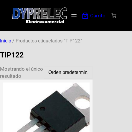
Carrito
Inicio
/ Productos etiquetados “TIP122”
TIP122
Mostrando el único
resultado