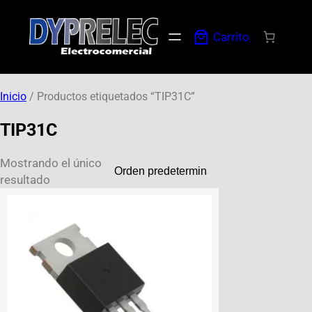
Carrito
Inicio
/ Productos etiquetados “TIP31C”
TIP31C
Mostrando el único
resultado