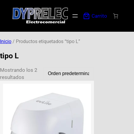
Carrito
Inicio
/ Productos etiquetados “tipo L”
tipo L
Mostrando los 2
resultados