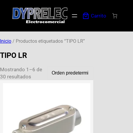
Carrito
Inicio
/ Productos etiquetados “TIPO LR”
TIPO LR
Mostrando 1–6 de
30 resultados