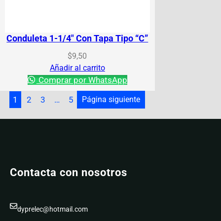
Conduleta 1-1/4″ Con Tapa Tipo “C”
$
9,50
Añadir al carrito
Comprar por WhatsApp
1
2
3
…
5
Página siguiente
Contacta con nosotros
dyprelec@hotmail.com