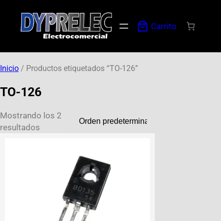
Carrito
Inicio
/ Productos etiquetados “TO-126”
TO-126
Mostrando los 2
resultados