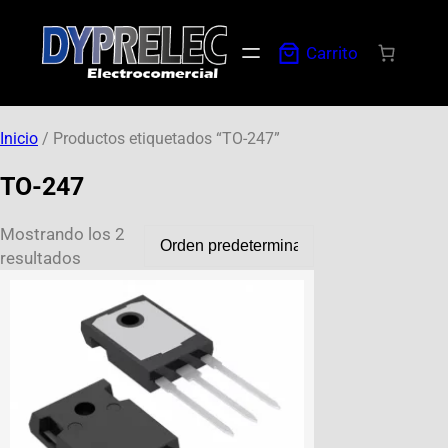
Carrito
Inicio
/ Productos etiquetados “TO-247”
TO-247
Mostrando los 2
resultados