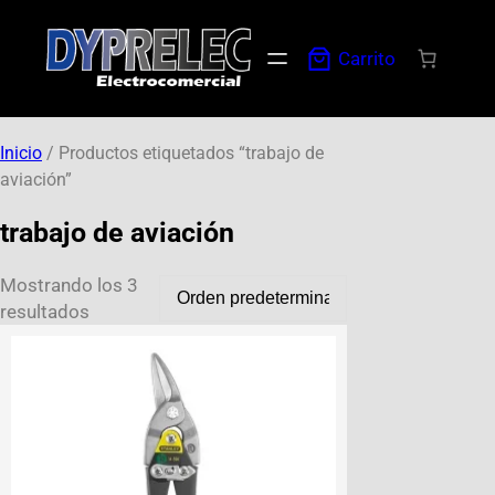
Carrito
Inicio
/ Productos etiquetados “trabajo de
aviación”
trabajo de aviación
Mostrando los 3
resultados