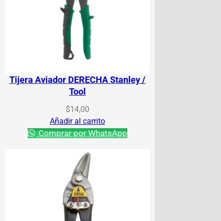
Tijera Aviador DERECHA Stanley /
Tool
$
14,00
Añadir al carrito
Comprar por WhatsApp