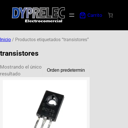
Carrito
Inicio
/ Productos etiquetados “transistores”
transistores
Mostrando el único
resultado