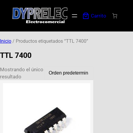
Carrito
Inicio
/ Productos etiquetados “TTL 7400”
TTL 7400
Mostrando el único
resultado