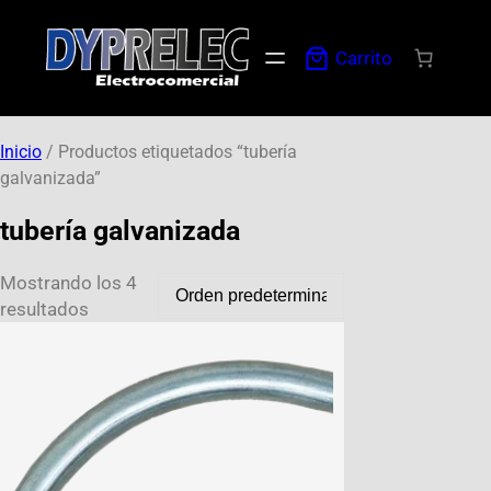
Carrito
Inicio
/ Productos etiquetados “tubería
galvanizada”
tubería galvanizada
Mostrando los 4
resultados