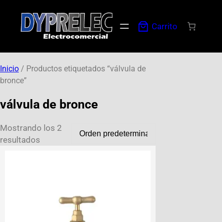
Carrito
Inicio
/ Productos etiquetados “válvula de
bronce”
válvula de bronce
Mostrando los 2
resultados