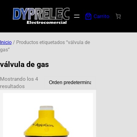
Carrito
Inicio
/ Productos etiquetados “válvula de
gas”
válvula de gas
Mostrando los 4
resultados