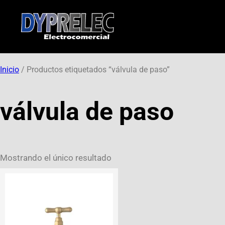
Inicio
/ Productos etiquetados “válvula de paso”
válvula de paso
Mostrando el único resultado