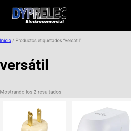
Inicio
/ Productos etiquetados “versátil”
versátil
Mostrando los 2 resultados