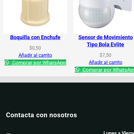
Boquilla con Enchufe
Sensor de Movimiento
Tipo Bola Evlite
$
0,50
Añadir al carrito
$
7,50
Comprar por WhatsApp
Añadir al carrito
Comprar por WhatsAp
Contacta con nosotros
Lunes a Viern