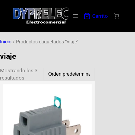
Carrito
Inicio
/ Productos etiquetados “viaje”
viaje
Mostrando los 3
resultados