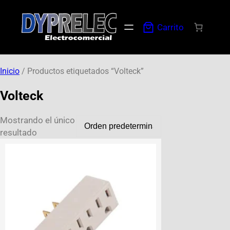
Carrito
Inicio
/ Productos etiquetados “Volteck”
Volteck
Mostrando el único
resultado