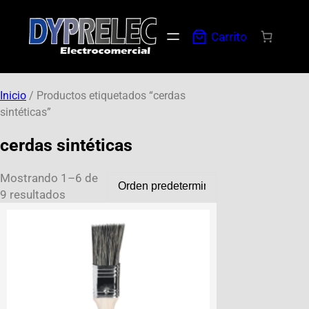
Carrito
Inicio
/ Productos etiquetados “cerdas
sintéticas”
cerdas sintéticas
Mostrando 1–6 de
9 resultados