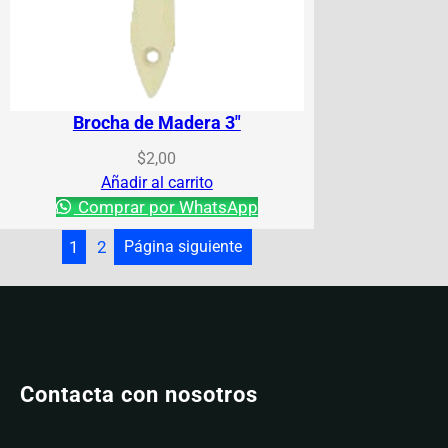
Brocha de Madera 3″
$
2,00
Añadir al carrito
Comprar por WhatsApp
1
2
Página siguiente
Contacta con nosotros