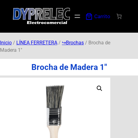
Carrito
Inicio
/
LÍNEA FERRETERA
/
↪︎Brochas
/ Brocha de
Madera 1″
Brocha de Madera 1″