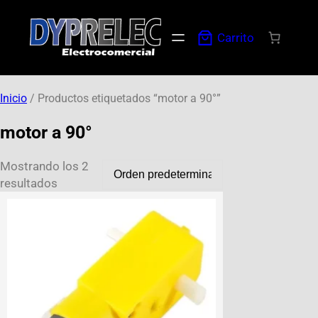
Carrito
Inicio
/ Productos etiquetados “motor a 90°”
motor a 90°
Mostrando los 2
resultados