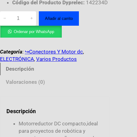
Código del Producto Dyprelec:
142234D
−
+
Añadir al carrito
Ordenar por WhatsApp
Categoría
:
↪︎Conectores Y Motor dc
, 
ELECTRÓNICA
, 
Varios Productos
Descripción
Valoraciones (0)
Descripción
Motorreductor DC compacto,ideal
para proyectos de robótica y