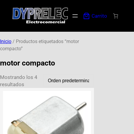
Carrito
Inicio
/ Productos etiquetados “motor
compacto”
motor compacto
Mostrando los 4
resultados