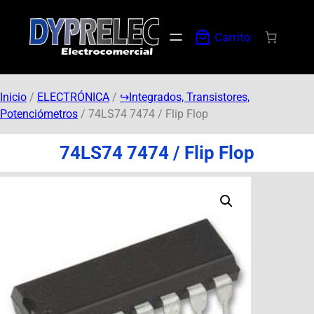
Carrito
Inicio
/
ELECTRÓNICA
/
↪︎Integrados, Transistores,
Potenciómetros
/ 74LS74 7474 / Flip Flop
74LS74 7474 / Flip Flop