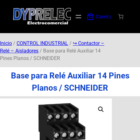
Carrito
Inicio
/
CONTROL INDUSTRIAL
/
↪︎ Contactor –
Relé – Aisladores
/ Base para Relé Auxiliar 14
Pines Planos / SCHNEIDER
Base para Relé Auxiliar 14 Pines
Planos / SCHNEIDER