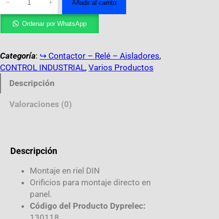
−
+
Añadir al carrito
Ordenar por WhatsApp
Categoría
:
↪︎ Contactor – Relé – Aisladores
, 
CONTROL INDUSTRIAL
, 
Varios Productos
Descripción
Valoraciones (0)
Descripción
Montaje en riel DIN
Orificios para montaje directo en
panel.
Código del Producto Dyprelec:
130118