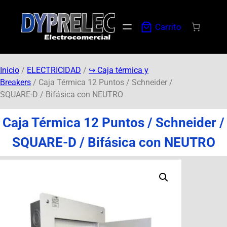
Carrito
Inicio
/
ELECTRICIDAD
/
↪︎ Caja térmica y
Breakers
/ Caja Térmica 12 Puntos / Schneider /
SQUARE-D / Bifásica con NEUTRO
Caja Térmica 12 Puntos / Schneider /
SQUARE-D / Bifásica con NEUTRO