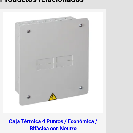
Caja Térmica 4 Puntos / Económica /
Bifásica con Neutro