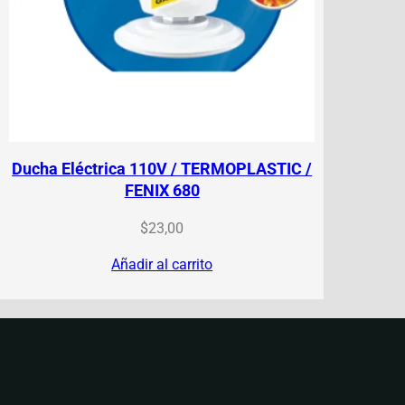
Ducha Eléctrica 110V / TERMOPLASTIC /
FENIX 680
$
23,00
Añadir al carrito