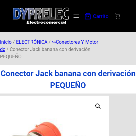
Carrito
Inicio
/
ELECTRÓNICA
/
↪︎Conectores Y Motor
dc
/ Conector Jack banana con derivación
PEQUEÑO
Conector Jack banana con derivación
PEQUEÑO