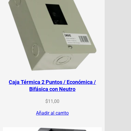
Caja Térmica 2 Puntos / Económica /
Bifásica con Neutro
$
11,00
Añadir al carrito