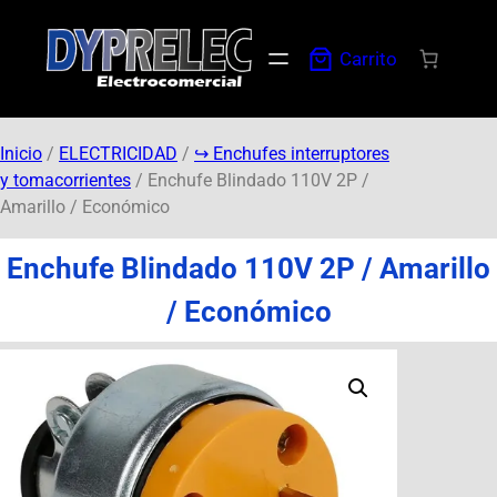
Carrito
Inicio
/
ELECTRICIDAD
/
↪︎ Enchufes interruptores
y tomacorrientes
/ Enchufe Blindado 110V 2P /
Amarillo / Económico
Enchufe Blindado 110V 2P / Amarillo
/ Económico