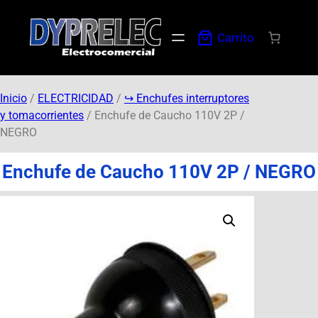
Carrito
Inicio
/
ELECTRICIDAD
/
↪︎ Enchufes interruptores
y tomacorrientes
/ Enchufe de Caucho 110V 2P /
NEGRO
Enchufe de Caucho 110V 2P / NEGRO