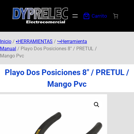
Carrito
Inicio
/
▪️HERRAMIENTAS
/
↪︎Herramienta
Manual
/ Playo Dos Posiciones 8″ / PRETUL /
Mango Pvc
Playo Dos Posiciones 8″ / PRETUL /
Mango Pvc