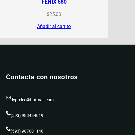
FENIX 680
$
25,00
Añadir al carrito
Contacta con nosotros
dyprelec@hotmail.com
(593) 983434019
(593) 987001140