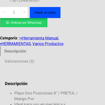
7501206638507
−
+
Añadir al carrito
Ordenar por WhatsApp
Categoría
:
↪︎Herramienta Manual
, 
▪️HERRAMIENTAS
, 
Varios Productos
Descripción
Valoraciones (0)
Descripción
Playo Dos Posiciones 8″ / PRETUL /
Mango Pvc
Ideal para uso en mecánica y