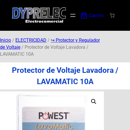
Carrito
Inicio
/
ELECTRICIDAD
/
↪︎ Protector y Regulador
de Voltaje
/ Protector de Voltaje Lavadora /
LAVAMATIC 10A
Protector de Voltaje Lavadora /
LAVAMATIC 10A