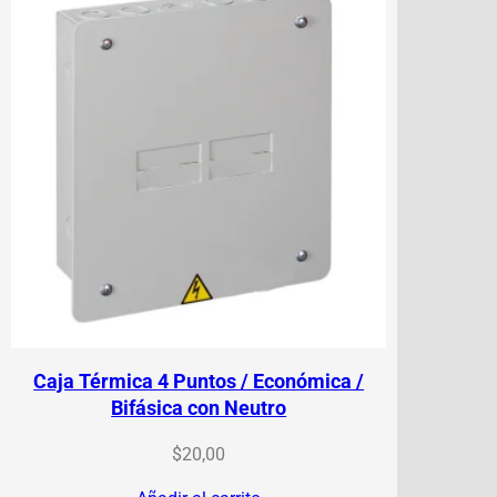
Caja Térmica 4 Puntos / Económica /
Bifásica con Neutro
$
20,00