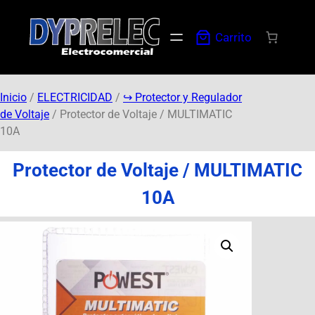
Carrito
Inicio
/
ELECTRICIDAD
/
↪︎ Protector y Regulador
de Voltaje
/ Protector de Voltaje / MULTIMATIC
10A
Protector de Voltaje / MULTIMATIC
10A