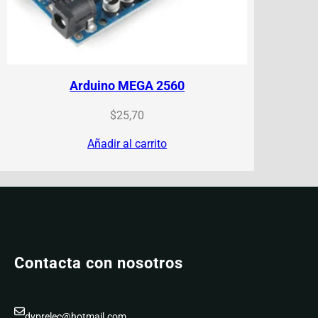
Arduino MEGA 2560
$
25,70
Añadir al carrito
Contacta con nosotros
dyprelec@hotmail.com