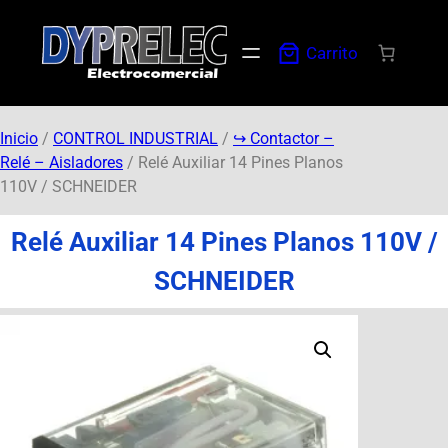
Carrito
Inicio
/
CONTROL INDUSTRIAL
/
↪︎ Contactor –
Relé – Aisladores
/ Relé Auxiliar 14 Pines Planos
110V / SCHNEIDER
Relé Auxiliar 14 Pines Planos 110V /
SCHNEIDER